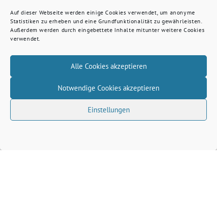
Auf dieser Webseite werden einige Cookies verwendet, um anonyme
Statistiken zu erheben und eine Grundfunktionalität zu gewährleisten.
Außerdem werden durch eingebettete Inhalte mitunter weitere Cookies
verwendet.
Alle Cookies akzeptieren
Notwendige Cookies akzeptieren
Einstellungen
Volkhard Wille benutzt das freie grüne Theme
‐
sunflower
ein Angebot der
verdigado eG
Grüne Kreis Kleve