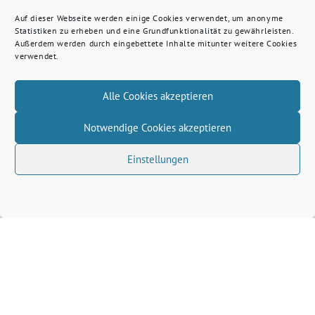
Auf dieser Webseite werden einige Cookies verwendet, um anonyme
Statistiken zu erheben und eine Grundfunktionalität zu gewährleisten.
Außerdem werden durch eingebettete Inhalte mitunter weitere Cookies
verwendet.
Alle Cookies akzeptieren
Notwendige Cookies akzeptieren
Einstellungen
Volkhard Wille benutzt das freie grüne Theme
‐
sunflower
ein Angebot der
verdigado eG
Grüne Kreis Kleve