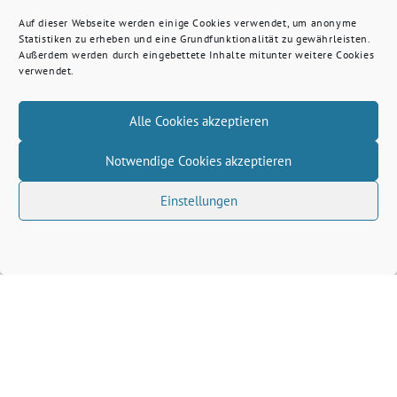
Auf dieser Webseite werden einige Cookies verwendet, um anonyme
Statistiken zu erheben und eine Grundfunktionalität zu gewährleisten.
Außerdem werden durch eingebettete Inhalte mitunter weitere Cookies
verwendet.
Alle Cookies akzeptieren
Notwendige Cookies akzeptieren
Einstellungen
Volkhard Wille benutzt das freie grüne Theme
‐
sunflower
ein Angebot der
verdigado eG
Grüne Kreis Kleve