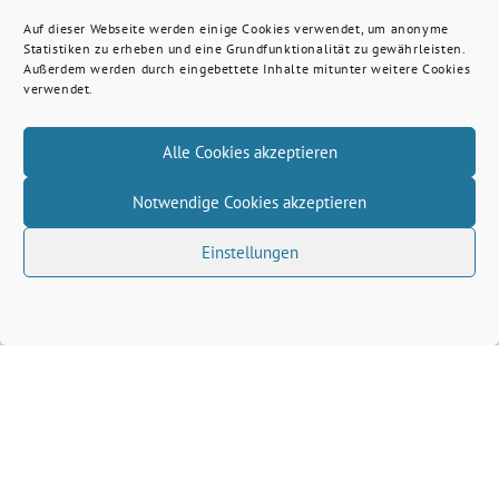
Auf dieser Webseite werden einige Cookies verwendet, um anonyme
Statistiken zu erheben und eine Grundfunktionalität zu gewährleisten.
Außerdem werden durch eingebettete Inhalte mitunter weitere Cookies
verwendet.
Alle Cookies akzeptieren
Notwendige Cookies akzeptieren
Einstellungen
Volkhard Wille benutzt das freie grüne Theme
‐
sunflower
ein Angebot der
verdigado eG
Grüne Kreis Kleve