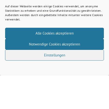
Auf dieser Webseite werden einige Cookies verwendet, um anonyme
Statistiken zu erheben und eine Grundfunktionalität zu gewährleisten.
Außerdem werden durch eingebettete Inhalte mitunter weitere Cookies
verwendet.
Alle Cookies akzeptieren
Notwendige Cookies akzeptieren
Einstellungen
Volkhard Wille benutzt das freie grüne Theme
‐
sunflower
ein Angebot der
verdigado eG
Grüne Kreis Kleve