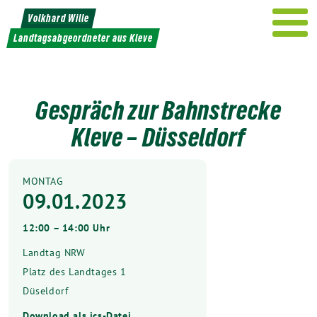
Weiter
Volkhard Wille
zum
Landtagsabgeordneter aus Kleve
Inhalt
Gespräch zur Bahnstrecke
Kleve – Düsseldorf
MONTAG
09.01.2023
12:00 – 14:00 Uhr
Landtag NRW
Platz des Landtages 1
Düseldorf
Download als ics-Datei