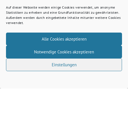
Auf dieser Webseite werden einige Cookies verwendet, um anonyme
Statistiken zu erheben und eine Grundfunktionalität zu gewährleisten.
Außerdem werden durch eingebettete Inhalte mitunter weitere Cookies
verwendet.
Alle Cookies akzeptieren
Notwendige Cookies akzeptieren
Einstellungen
Volkhard Wille benutzt das freie grüne Theme
‐
sunflower
ein Angebot der
verdigado eG
Grüne Kreis Kleve