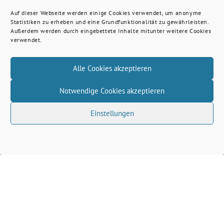
Auf dieser Webseite werden einige Cookies verwendet, um anonyme
Statistiken zu erheben und eine Grundfunktionalität zu gewährleisten.
Außerdem werden durch eingebettete Inhalte mitunter weitere Cookies
verwendet.
Alle Cookies akzeptieren
Notwendige Cookies akzeptieren
Einstellungen
Volkhard Wille benutzt das freie grüne Theme
‐
sunflower
ein Angebot der
verdigado eG
Grüne Kreis Kleve