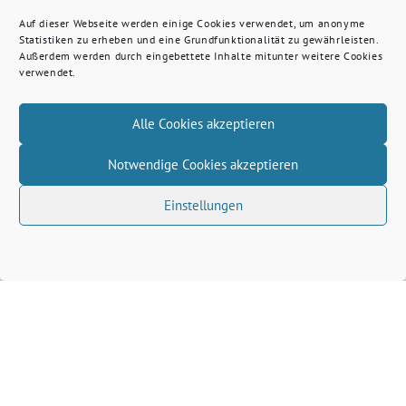
Auf dieser Webseite werden einige Cookies verwendet, um anonyme
Statistiken zu erheben und eine Grundfunktionalität zu gewährleisten.
Außerdem werden durch eingebettete Inhalte mitunter weitere Cookies
verwendet.
Alle Cookies akzeptieren
Notwendige Cookies akzeptieren
Einstellungen
Volkhard Wille benutzt das freie grüne Theme
‐
sunflower
ein Angebot der
verdigado eG
Grüne Kreis Kleve