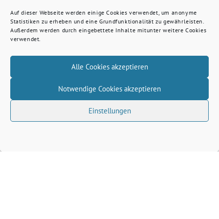
Auf dieser Webseite werden einige Cookies verwendet, um anonyme
Statistiken zu erheben und eine Grundfunktionalität zu gewährleisten.
Außerdem werden durch eingebettete Inhalte mitunter weitere Cookies
verwendet.
Alle Cookies akzeptieren
Notwendige Cookies akzeptieren
Einstellungen
Volkhard Wille benutzt das freie grüne Theme
‐
sunflower
ein Angebot der
verdigado eG
Grüne Kreis Kleve