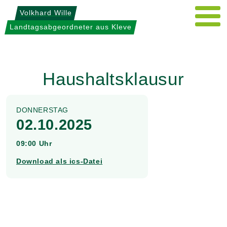
Weiter
Volkhard Wille
zum
Landtagsabgeordneter aus Kleve
Inhalt
Haushaltsklausur
DONNERSTAG
02.10.2025
09:00 Uhr
Download als ics-Datei