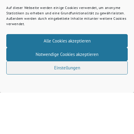
Auf dieser Webseite werden einige Cookies verwendet, um anonyme
Statistiken zu erheben und eine Grundfunktionalität zu gewährleisten.
Außerdem werden durch eingebettete Inhalte mitunter weitere Cookies
verwendet.
Alle Cookies akzeptieren
Notwendige Cookies akzeptieren
Einstellungen
Volkhard Wille benutzt das freie grüne Theme
‐
sunflower
ein Angebot der
verdigado eG
Grüne Kreis Kleve