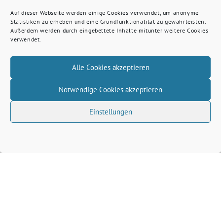
Auf dieser Webseite werden einige Cookies verwendet, um anonyme
Statistiken zu erheben und eine Grundfunktionalität zu gewährleisten.
Außerdem werden durch eingebettete Inhalte mitunter weitere Cookies
verwendet.
Alle Cookies akzeptieren
Notwendige Cookies akzeptieren
Einstellungen
Volkhard Wille benutzt das freie grüne Theme
‐
sunflower
ein Angebot der
verdigado eG
Grüne Kreis Kleve