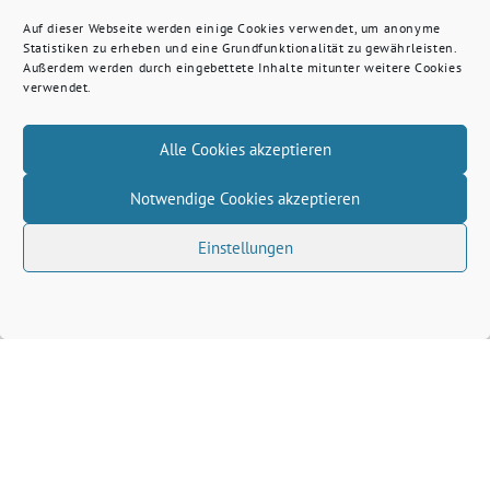
Auf dieser Webseite werden einige Cookies verwendet, um anonyme
Statistiken zu erheben und eine Grundfunktionalität zu gewährleisten.
Außerdem werden durch eingebettete Inhalte mitunter weitere Cookies
verwendet.
Alle Cookies akzeptieren
Notwendige Cookies akzeptieren
Einstellungen
Volkhard Wille benutzt das freie grüne Theme
‐
sunflower
ein Angebot der
verdigado eG
Grüne Kreis Kleve