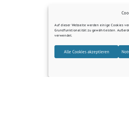
Coo
Auf dieser Webseite werden einige Cookies v
Grundfunktionalität zu gewährleisten. Außer
verwendet.
Alle Cookies akzeptieren
Not
Grüne Kreis Kleve
Grüne Landtagsfraktion NRW