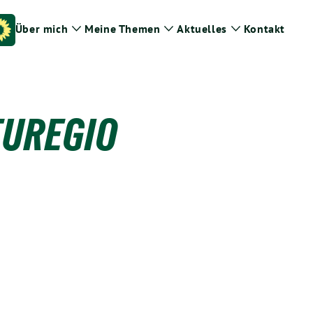
Über mich
Meine Themen
Aktuelles
Kontakt
Zeige
Zeige
Zeige
Untermenü
Untermenü
Untermenü
EUREGIO