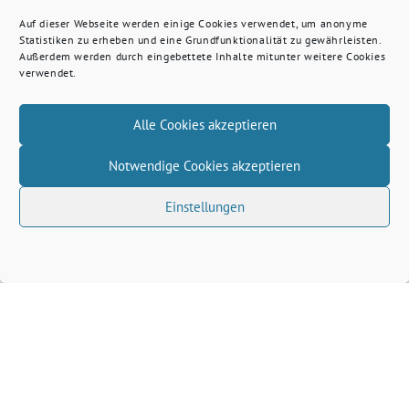
Auf dieser Webseite werden einige Cookies verwendet, um anonyme
Statistiken zu erheben und eine Grundfunktionalität zu gewährleisten.
Außerdem werden durch eingebettete Inhalte mitunter weitere Cookies
verwendet.
Alle Cookies akzeptieren
Notwendige Cookies akzeptieren
Einstellungen
Volkhard Wille benutzt das freie grüne Theme
‐
sunflower
ein Angebot der
verdigado eG
Grüne Kreis Kleve