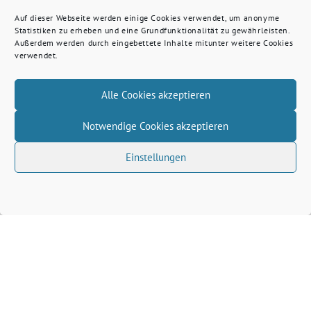
Auf dieser Webseite werden einige Cookies verwendet, um anonyme
Statistiken zu erheben und eine Grundfunktionalität zu gewährleisten.
Außerdem werden durch eingebettete Inhalte mitunter weitere Cookies
verwendet.
Alle Cookies akzeptieren
Notwendige Cookies akzeptieren
Einstellungen
Volkhard Wille benutzt das freie grüne Theme
‐
sunflower
ein Angebot der
verdigado eG
Grüne Kreis Kleve