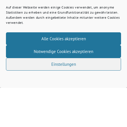
Auf dieser Webseite werden einige Cookies verwendet, um anonyme
Statistiken zu erheben und eine Grundfunktionalität zu gewährleisten.
Außerdem werden durch eingebettete Inhalte mitunter weitere Cookies
verwendet.
Alle Cookies akzeptieren
Notwendige Cookies akzeptieren
Einstellungen
Volkhard Wille benutzt das freie grüne Theme
‐
sunflower
ein Angebot der
verdigado eG
Grüne Kreis Kleve