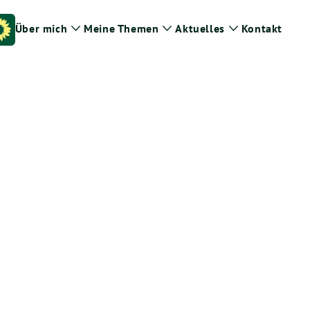
Über mich
Meine Themen
Aktuelles
Kontakt
Zeige
Zeige
Zeige
Untermenü
Untermenü
Untermenü