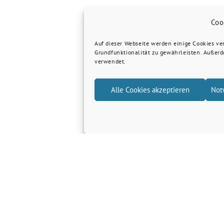
Coo
Auf dieser Webseite werden einige Cookies v
Grundfunktionalität zu gewährleisten. Außer
verwendet.
Alle Cookies akzeptieren
Not
Grüne Kreis Kleve
Grüne Landtagsfraktion NRW