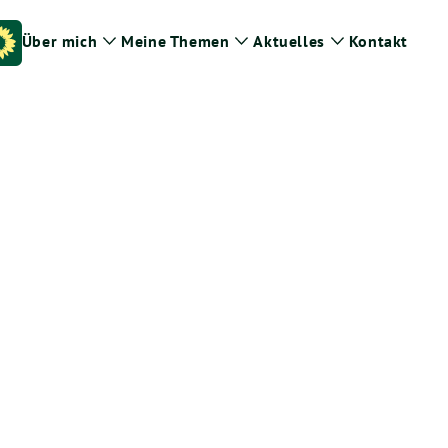
Über mich
Meine Themen
Aktuelles
Kontakt
Zeige
Zeige
Zeige
Untermenü
Untermenü
Untermenü