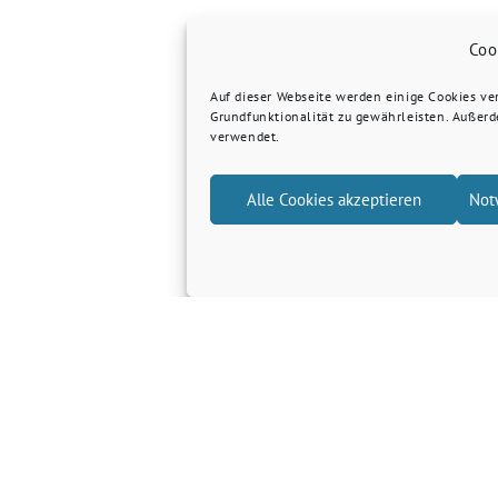
Coo
Auf dieser Webseite werden einige Cookies v
Grundfunktionalität zu gewährleisten. Außer
verwendet.
Alle Cookies akzeptieren
Not
Grüne Kreis Kleve
Grüne Landtagsfraktion NRW