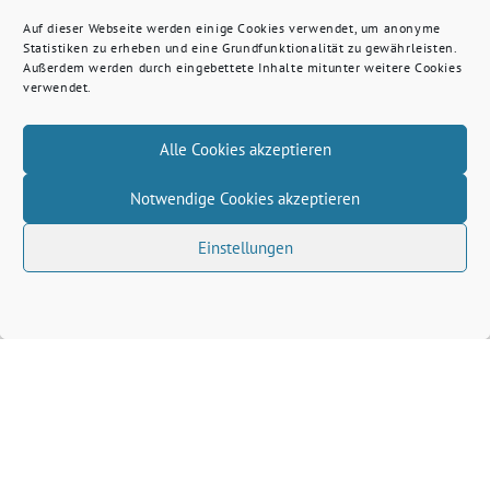
Auf dieser Webseite werden einige Cookies verwendet, um anonyme
Statistiken zu erheben und eine Grundfunktionalität zu gewährleisten.
Außerdem werden durch eingebettete Inhalte mitunter weitere Cookies
verwendet.
Alle Cookies akzeptieren
Notwendige Cookies akzeptieren
Einstellungen
Volkhard Wille benutzt das freie grüne Theme
‐
sunflower
ein Angebot der
verdigado eG
Grüne Kreis Kleve