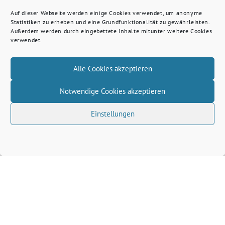
Auf dieser Webseite werden einige Cookies verwendet, um anonyme
Statistiken zu erheben und eine Grundfunktionalität zu gewährleisten.
Außerdem werden durch eingebettete Inhalte mitunter weitere Cookies
verwendet.
Alle Cookies akzeptieren
Notwendige Cookies akzeptieren
Einstellungen
Volkhard Wille benutzt das freie grüne Theme
‐
sunflower
ein Angebot der
verdigado eG
Grüne Kreis Kleve