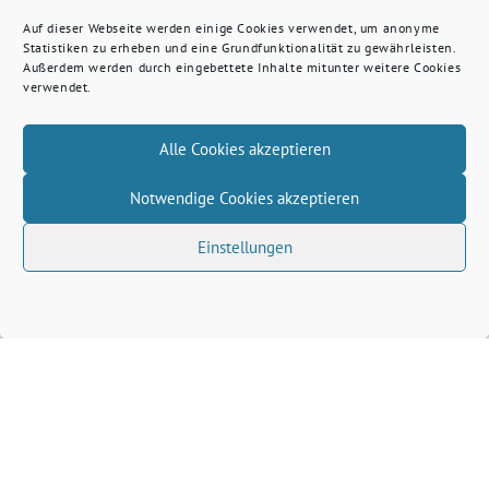
Auf dieser Webseite werden einige Cookies verwendet, um anonyme
Statistiken zu erheben und eine Grundfunktionalität zu gewährleisten.
Außerdem werden durch eingebettete Inhalte mitunter weitere Cookies
verwendet.
Alle Cookies akzeptieren
Notwendige Cookies akzeptieren
Einstellungen
Volkhard Wille benutzt das freie grüne Theme
‐
sunflower
ein Angebot der
verdigado eG
Grüne Kreis Kleve