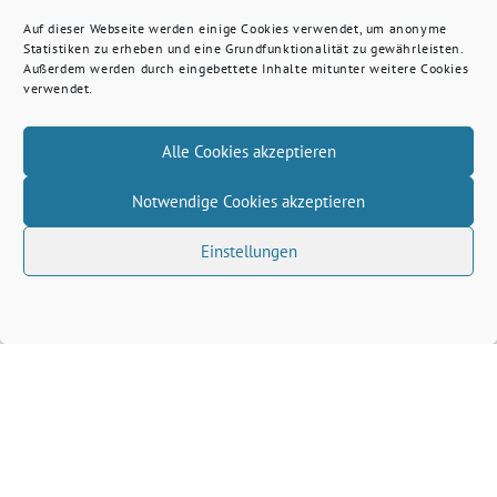
Auf dieser Webseite werden einige Cookies verwendet, um anonyme
Statistiken zu erheben und eine Grundfunktionalität zu gewährleisten.
Außerdem werden durch eingebettete Inhalte mitunter weitere Cookies
verwendet.
Alle Cookies akzeptieren
Notwendige Cookies akzeptieren
Einstellungen
Volkhard Wille benutzt das freie grüne Theme
‐
sunflower
ein Angebot der
verdigado eG
Grüne Kreis Kleve