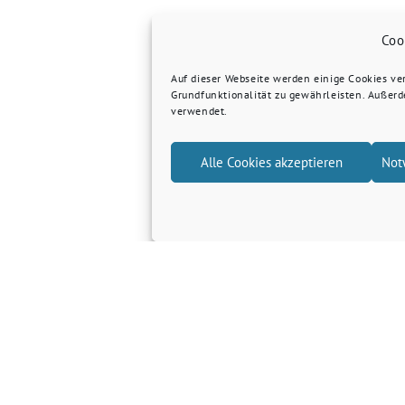
Coo
Auf dieser Webseite werden einige Cookies v
Grundfunktionalität zu gewährleisten. Außer
verwendet.
Alle Cookies akzeptieren
Not
Grüne Kreis Kleve
Grüne Landtagsfraktion NRW