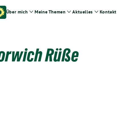
Über mich
Meine Themen
Aktuelles
Kontakt
Zeige
Zeige
Zeige
Untermenü
Untermenü
Untermenü
Norwich Rüße