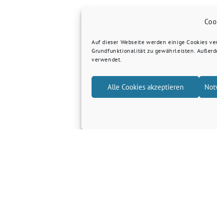
Coo
Auf dieser Webseite werden einige Cookies v
Grundfunktionalität zu gewährleisten. Außer
verwendet.
Alle Cookies akzeptieren
Not
Grüne Kreis Kleve
Grüne Landtagsfraktion NRW