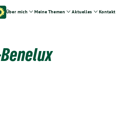
Über mich
Meine Themen
Aktuelles
Kontakt
Zeige
Zeige
Zeige
Untermenü
Untermenü
Untermenü
-Benelux