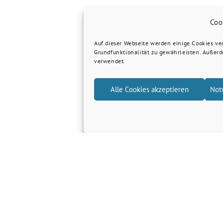
Coo
Auf dieser Webseite werden einige Cookies v
Grundfunktionalität zu gewährleisten. Außer
verwendet.
Alle Cookies akzeptieren
Not
Grüne Kreis Kleve
Grüne Landtagsfraktion NRW