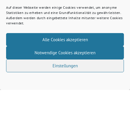
Auf dieser Webseite werden einige Cookies verwendet, um anonyme
Statistiken zu erheben und eine Grundfunktionalität zu gewährleisten.
Außerdem werden durch eingebettete Inhalte mitunter weitere Cookies
verwendet.
Alle Cookies akzeptieren
Notwendige Cookies akzeptieren
Einstellungen
Volkhard Wille benutzt das freie grüne Theme
‐
sunflower
ein Angebot der
verdigado eG
Grüne Kreis Kleve