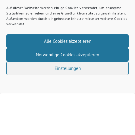
Auf dieser Webseite werden einige Cookies verwendet, um anonyme
Statistiken zu erheben und eine Grundfunktionalität zu gewährleisten.
Außerdem werden durch eingebettete Inhalte mitunter weitere Cookies
verwendet.
Alle Cookies akzeptieren
Notwendige Cookies akzeptieren
Einstellungen
Volkhard Wille benutzt das freie grüne Theme
‐
sunflower
ein Angebot der
verdigado eG
Grüne Kreis Kleve