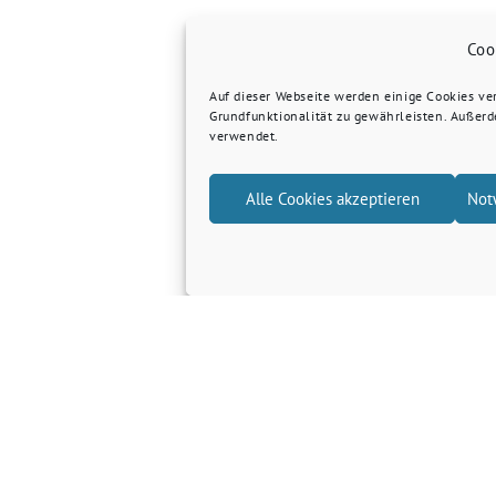
Coo
Auf dieser Webseite werden einige Cookies v
Grundfunktionalität zu gewährleisten. Außer
verwendet.
Alle Cookies akzeptieren
Not
Grüne Kreis Kleve
Grüne Landtagsfraktion NRW