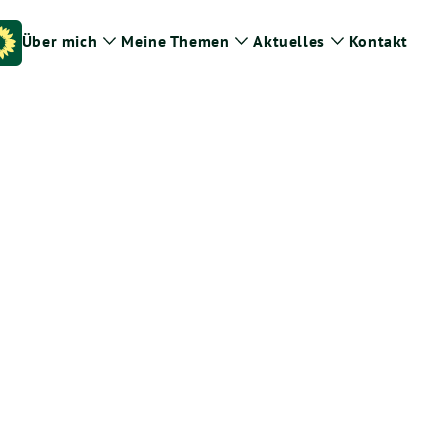
Über mich
Meine Themen
Aktuelles
Kontakt
Zeige
Zeige
Zeige
Untermenü
Untermenü
Untermenü