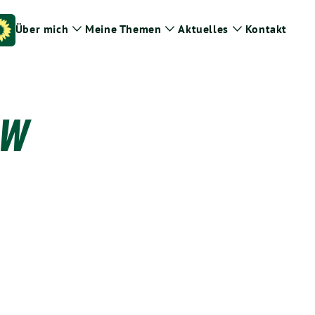
Über mich
Meine Themen
Aktuelles
Kontakt
Zeige
Zeige
Zeige
Untermenü
Untermenü
Untermenü
RW