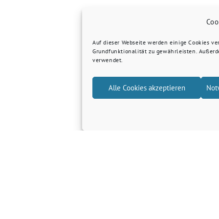
Coo
Auf dieser Webseite werden einige Cookies v
Grundfunktionalität zu gewährleisten. Außer
verwendet.
Alle Cookies akzeptieren
Not
Grüne Kreis Kleve
Grüne Landtagsfraktion NRW