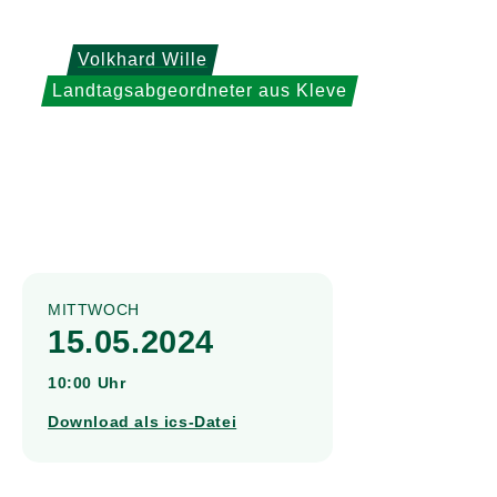
Weiter
zum
Volkhard Wille
Inhalt
Landtagsabgeordneter aus Kleve
MITTWOCH
15.05.2024
10:00 Uhr
Download als ics-Datei