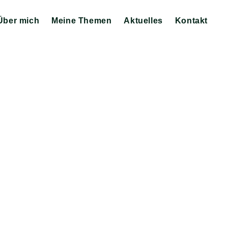
Über mich
Meine Themen
Aktuelles
Kontakt
Zeige
Zeige
Zeige
Untermenü
Untermenü
Untermenü