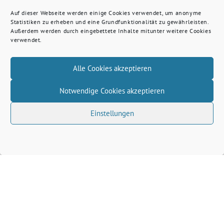
Auf dieser Webseite werden einige Cookies verwendet, um anonyme
Statistiken zu erheben und eine Grundfunktionalität zu gewährleisten.
Außerdem werden durch eingebettete Inhalte mitunter weitere Cookies
verwendet.
Alle Cookies akzeptieren
Notwendige Cookies akzeptieren
Einstellungen
Volkhard Wille benutzt das freie grüne Theme
‐
sunflower
ein Angebot der
verdigado eG
Grüne Kreis Kleve