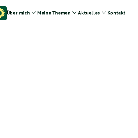
Über mich
Meine Themen
Aktuelles
Kontakt
Zeige
Zeige
Zeige
Untermenü
Untermenü
Untermenü