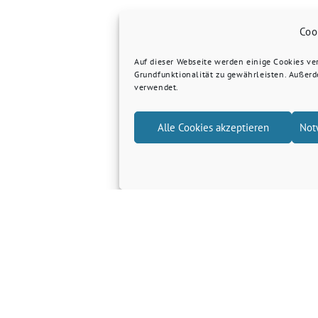
Coo
Auf dieser Webseite werden einige Cookies v
Grundfunktionalität zu gewährleisten. Außer
verwendet.
Alle Cookies akzeptieren
Not
Grüne Kreis Kleve
Grüne Landtagsfraktion NRW