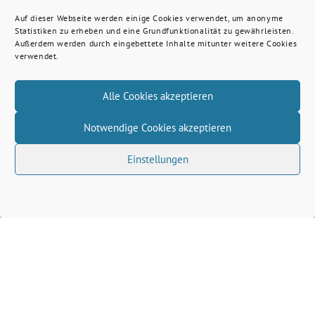
Auf dieser Webseite werden einige Cookies verwendet, um anonyme
Statistiken zu erheben und eine Grundfunktionalität zu gewährleisten.
Außerdem werden durch eingebettete Inhalte mitunter weitere Cookies
verwendet.
Alle Cookies akzeptieren
Notwendige Cookies akzeptieren
Einstellungen
Volkhard Wille benutzt das freie grüne Theme
‐
sunflower
ein Angebot der
verdigado eG
Grüne Kreis Kleve