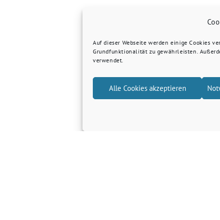
Coo
Auf dieser Webseite werden einige Cookies v
Grundfunktionalität zu gewährleisten. Außer
verwendet.
Alle Cookies akzeptieren
Not
Grüne Kreis Kleve
Grüne Landtagsfraktion NRW