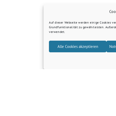
Coo
Auf dieser Webseite werden einige Cookies v
Grundfunktionalität zu gewährleisten. Außer
verwendet.
Alle Cookies akzeptieren
Not
Grüne Kreis Kleve
Grüne Landtagsfraktion NRW