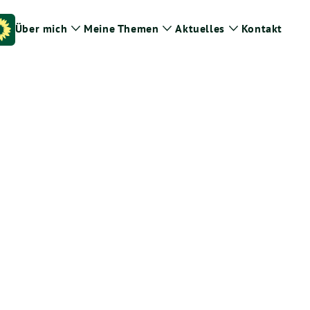
Über mich
Meine Themen
Aktuelles
Kontakt
Zeige
Zeige
Zeige
Untermenü
Untermenü
Untermenü