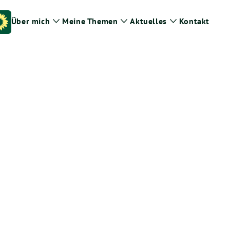
Über mich
Meine Themen
Aktuelles
Kontakt
Zeige
Zeige
Zeige
Untermenü
Untermenü
Untermenü