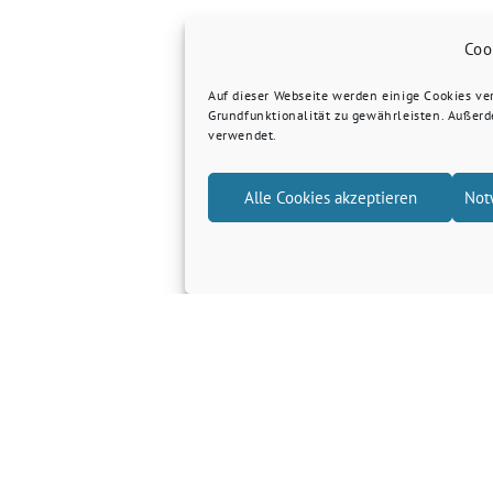
Coo
Auf dieser Webseite werden einige Cookies v
Grundfunktionalität zu gewährleisten. Außer
verwendet.
Alle Cookies akzeptieren
Not
Grüne Kreis Kleve
Grüne Landtagsfraktion NRW