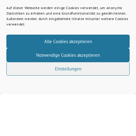
Auf dieser Webseite werden einige Cookies verwendet, um anonyme
Statistiken zu erheben und eine Grundfunktionalität zu gewährleisten.
Außerdem werden durch eingebettete Inhalte mitunter weitere Cookies
verwendet.
Alle Cookies akzeptieren
Notwendige Cookies akzeptieren
Einstellungen
Volkhard Wille benutzt das freie grüne Theme
‐
sunflower
ein Angebot der
verdigado eG
Grüne Kreis Kleve