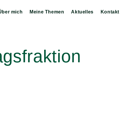
Über mich
Meine Themen
Aktuelles
Kontakt
Zeige
Zeige
Zeige
Untermenü
Untermenü
Untermenü
gsfraktion