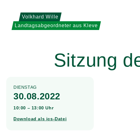
Weiter
zum
Volkhard Wille
Inhalt
Landtagsabgeordneter aus Kleve
Sitzung d
DIENSTAG
30.08.2022
10:00 – 13:00 Uhr
Download als ics-Datei