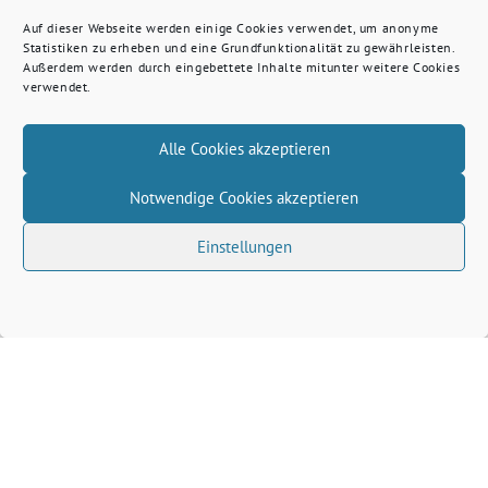
Auf dieser Webseite werden einige Cookies verwendet, um anonyme
Statistiken zu erheben und eine Grundfunktionalität zu gewährleisten.
Außerdem werden durch eingebettete Inhalte mitunter weitere Cookies
verwendet.
Alle Cookies akzeptieren
Notwendige Cookies akzeptieren
Einstellungen
Volkhard Wille benutzt das freie grüne Theme
‐
sunflower
ein Angebot der
verdigado eG
Grüne Kreis Kleve