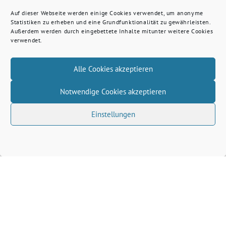
Auf dieser Webseite werden einige Cookies verwendet, um anonyme
Statistiken zu erheben und eine Grundfunktionalität zu gewährleisten.
Außerdem werden durch eingebettete Inhalte mitunter weitere Cookies
verwendet.
Alle Cookies akzeptieren
Notwendige Cookies akzeptieren
Einstellungen
Volkhard Wille benutzt das freie grüne Theme
‐
sunflower
ein Angebot der
verdigado eG
Grüne Kreis Kleve