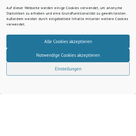
Auf dieser Webseite werden einige Cookies verwendet, um anonyme
Statistiken zu erheben und eine Grundfunktionalität zu gewährleisten.
Außerdem werden durch eingebettete Inhalte mitunter weitere Cookies
verwendet.
Alle Cookies akzeptieren
Notwendige Cookies akzeptieren
Einstellungen
Volkhard Wille benutzt das freie grüne Theme
‐
sunflower
ein Angebot der
verdigado eG
Grüne Kreis Kleve