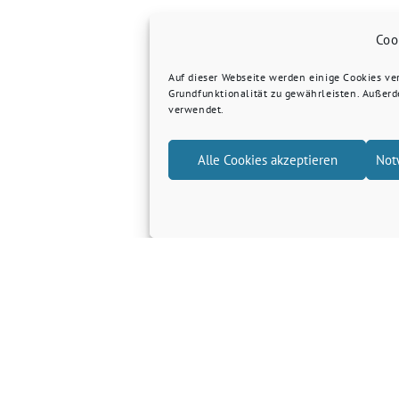
Coo
Auf dieser Webseite werden einige Cookies v
Grundfunktionalität zu gewährleisten. Außer
verwendet.
Alle Cookies akzeptieren
Not
Grüne Kreis Kleve
Grüne Landtagsfraktion NRW