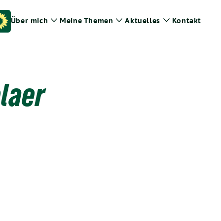
Über mich
Meine Themen
Aktuelles
Kontakt
Zeige
Zeige
Zeige
Untermenü
Untermenü
Untermenü
laer