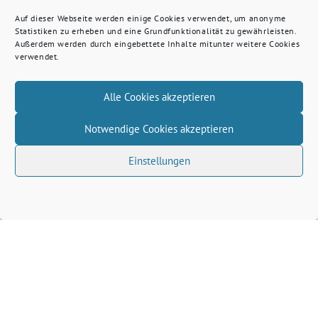
Auf dieser Webseite werden einige Cookies verwendet, um anonyme
Statistiken zu erheben und eine Grundfunktionalität zu gewährleisten.
Außerdem werden durch eingebettete Inhalte mitunter weitere Cookies
verwendet.
Alle Cookies akzeptieren
Notwendige Cookies akzeptieren
Einstellungen
Volkhard Wille benutzt das freie grüne Theme
‐
sunflower
ein Angebot der
verdigado eG
Grüne Kreis Kleve