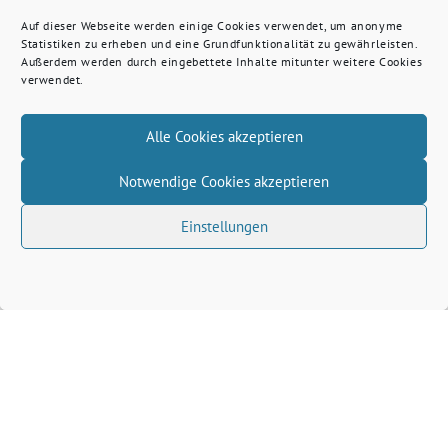
Auf dieser Webseite werden einige Cookies verwendet, um anonyme
Statistiken zu erheben und eine Grundfunktionalität zu gewährleisten.
Außerdem werden durch eingebettete Inhalte mitunter weitere Cookies
verwendet.
Alle Cookies akzeptieren
Notwendige Cookies akzeptieren
Einstellungen
Volkhard Wille benutzt das freie grüne Theme
‐
sunflower
ein Angebot der
verdigado eG
Grüne Kreis Kleve