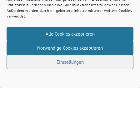
Statistiken zu erheben und eine Grundfunktionalität zu gewährleisten.
Außerdem werden durch eingebettete Inhalte mitunter weitere Cookies
verwendet.
Alle Cookies akzeptieren
Notwendige Cookies akzeptieren
Einstellungen
Veranstaltungsort auf der Karte anzeigen
Wenn du auf den Button klickst, werden Daten von
openstreetmap.org geladen.
Dafür gelten deren
Datenschutzrichtlinien
.