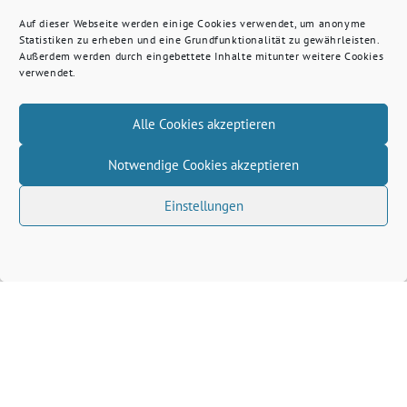
Auf dieser Webseite werden einige Cookies verwendet, um anonyme
Statistiken zu erheben und eine Grundfunktionalität zu gewährleisten.
Außerdem werden durch eingebettete Inhalte mitunter weitere Cookies
verwendet.
Alle Cookies akzeptieren
Notwendige Cookies akzeptieren
Einstellungen
Volkhard Wille benutzt das freie grüne Theme
‐
sunflower
ein Angebot der
verdigado eG
Grüne Kreis Kleve