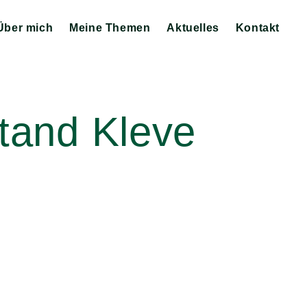
Über mich
Meine Themen
Aktuelles
Kontakt
Zeige
Zeige
Zeige
Untermenü
Untermenü
Untermenü
tand Kleve