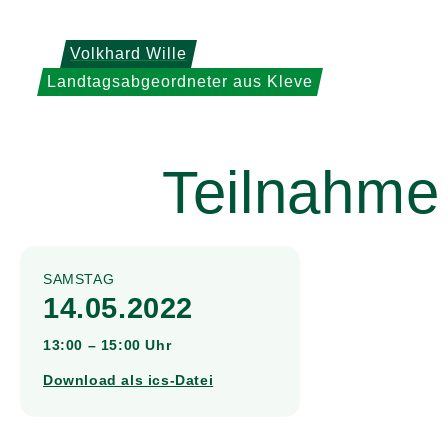
Weiter
zum
Volkhard Wille
Inhalt
Landtagsabgeordneter aus Kleve
Teilnahme
SAMSTAG
14.05.2022
13:00 – 15:00 Uhr
Download als ics-Datei