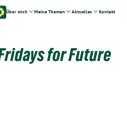
Über mich
Meine Themen
Aktuelles
Kontakt
Zeige
Zeige
Zeige
Untermenü
Untermenü
Untermenü
ridays for Future