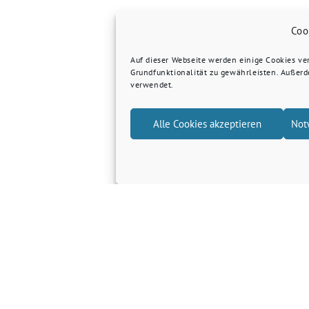
Coo
Auf dieser Webseite werden einige Cookies v
Grundfunktionalität zu gewährleisten. Außer
verwendet.
Alle Cookies akzeptieren
Not
Grüne Kreis Kleve
Grüne Landtagsfraktion NRW