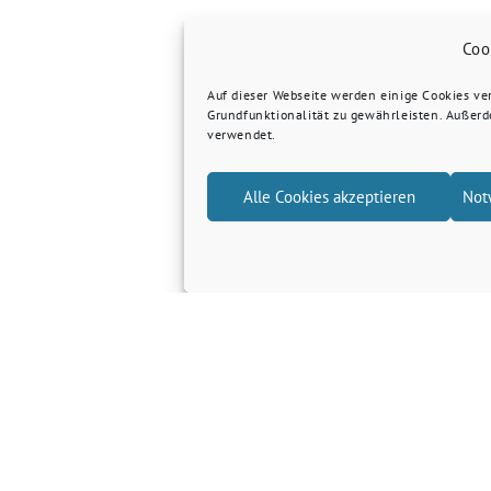
Coo
Auf dieser Webseite werden einige Cookies v
Grundfunktionalität zu gewährleisten. Außer
verwendet.
Alle Cookies akzeptieren
Not
Grüne Kreis Kleve
Grüne Landtagsfraktion NRW