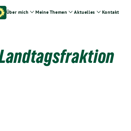
Über mich
Meine Themen
Aktuelles
Kontakt
Zeige
Zeige
Zeige
Untermenü
Untermenü
Untermenü
 Landtagsfraktion